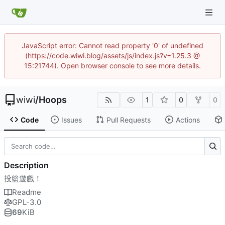
JavaScript error: Cannot read property '0' of undefined
(https://code.wiwi.blog/assets/js/index.js?v=1.25.3 @
15:21744). Open browser console to see more details.
wiwi
/
Hoops
1
0
0
Code
Issues
Pull Requests
Actions
Description
投籃遊戲！
Readme
GPL-3.0
69
KiB