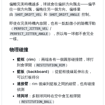
偏離完美時機越多，球就會往偏斜方向飄去——偏早
往一個方向飄，偏晚往另一個方向。偏移量
由
和
控制。
SHOT_DRIFT_VEL
SHOT_DRIFT_ANGLE
即使在完美時機內放開，也有一點點微小的隨機浮動
（
/
PERFECT_JITTER_VEL
），所以每一球都不會完全
PERFECT_JITTER_ANGLE
一樣。
物理碰撞
籃框
（
rim
）
：兩端各有一個圓形碰撞體，球打
到會彈開（
）
RESTITUTION_RIM
籃板
（
backboard
）
：從籃框後緣延伸出去，
可以打板得分
連接臂
：
rim 後緣到籃板之間的細臂，也有碰撞
偵測
球與球
：多顆球同時在空中會互相彈開
（
）
RESTITUTION_BALL