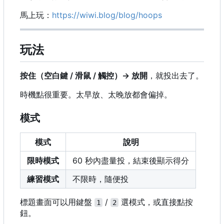
馬上玩：
https://wiwi.blog/blog/hoops
玩法
按住（空白鍵 / 滑鼠 / 觸控）→ 放開
，就投出去了。
時機點很重要。太早放、太晚放都會偏掉。
模式
模式
說明
限時模式
60 秒內盡量投，結束後顯示得分
練習模式
不限時，隨便投
標題畫面可以用鍵盤
/
選模式，或直接點按
1
2
鈕。