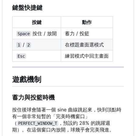
鍵盤快捷鍵
按鍵
動作
按住 / 放開
蓄力 / 投籃
Space
/
在標題畫面選模式
1
2
練習模式中回主畫面
Esc
遊戲機制
蓄力與投籃時機
按住後球會隨著一個 sine 曲線跳起來，快到頂點時
有一個非常短暫的「完美時機窗口」
（
，預設約 28% 的跳躍週
PERFECT_WINDOW_T
期）。在這個窗口內放開，球幾乎會完美飛進。