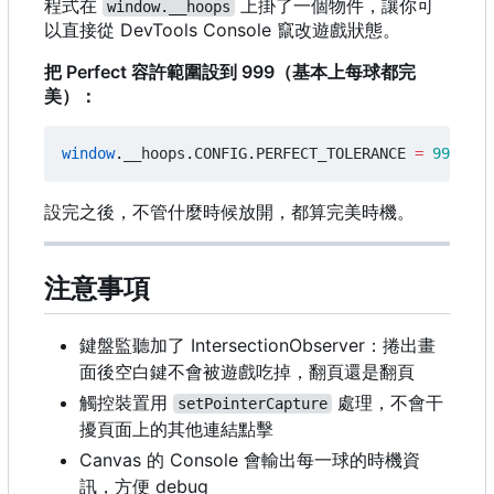
程式在
上掛了一個物件，讓你可
window.__hoops
以直接從 DevTools Console 竄改遊戲狀態。
把 Perfect 容許範圍設到 999
（
基本上每球都完
美
）
：
window
.
__hoops
.
CONFIG
.
PERFECT_TOLERANCE
=
999
設完之後，不管什麼時候放開，都算完美時機。
注意事項
鍵盤監聽加了 IntersectionObserver
：
捲出畫
面後空白鍵不會被遊戲吃掉
，
翻頁還是翻頁
觸控裝置用
處理，不會干
setPointerCapture
擾頁面上的其他連結點擊
Canvas 的 Console 會輸出每一球的時機資
訊，方便 debug