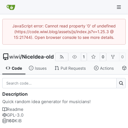
JavaScript error: Cannot read property '0' of undefined
(https://code.wiwi.blog/assets/js/index.js?v=1.25.3 @
15:21744). Open browser console to see more details.
wiwi
/
NiceIdea-old
1
0
0
Code
Issues
Pull Requests
Actions
Description
Quick random idea generator for musicians!
Readme
GPL-3.0
160
KiB