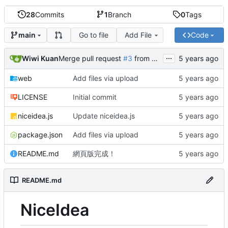
28
Commits
1
Branch
0
Tags
Go to file
Add File
Code
main
...
Wiwi Kuan
Merge pull request
#3
from papayaisnotafood/main
web
Add files via upload
LICENSE
Initial commit
niceidea.js
Update niceidea.js
package.json
Add files via upload
README.md
網頁版完成！
README.md
NiceIdea