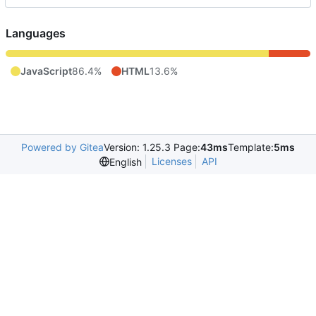
Languages
JavaScript
86.4%
HTML
13.6%
Powered by Gitea
Version: 1.25.3 Page:
43ms
Template:
5ms
Licenses
API
English