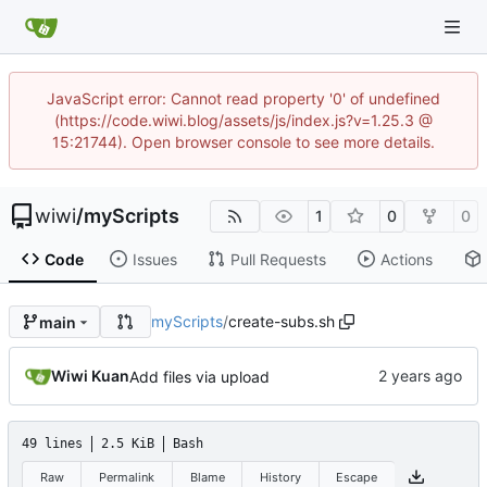
JavaScript error: Cannot read property '0' of undefined
(https://code.wiwi.blog/assets/js/index.js?v=1.25.3 @
15:21744). Open browser console to see more details.
wiwi
/
myScripts
1
0
0
Code
Issues
Pull Requests
Actions
myScripts
/
create-subs.sh
main
Wiwi Kuan
Add files via upload
49 lines
2.5 KiB
Bash
Raw
Permalink
Blame
History
Escape