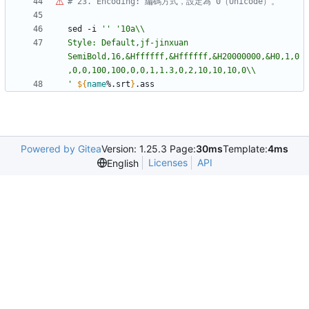
# 23. Encoding: 編碼方式，設定為 0
（
Unicode
）
。
sed -i 
''
Style: Default,jf-jinxuan 
SemiBold,16,&Hffffff,&Hffffff,&H20000000,&H0,1,0
'
${
name
%.srt
}
Powered by Gitea
Version: 1.25.3 Page:
30ms
Template:
4ms
Licenses
API
English