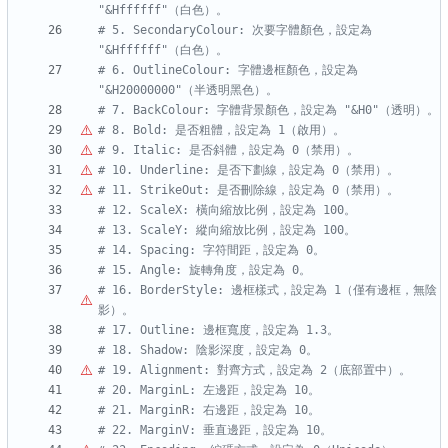
"&Hffffff"（白色）。
# 5. SecondaryColour: 次要字體顏色，設定為 
"&Hffffff"（白色）。
# 6. OutlineColour: 字體邊框顏色，設定為 
"&H20000000"（半透明黑色）。
# 7. BackColour: 字體背景顏色，設定為 "&H0"（透明）。
# 8. Bold: 是否粗體，設定為 1
（
啟用
）
。
# 9. Italic: 是否斜體，設定為 0
（
禁用
）
。
# 10. Underline: 是否下劃線，設定為 0
（
禁用
）
。
# 11. StrikeOut: 是否刪除線，設定為 0
（
禁用
）
。
# 12. ScaleX: 橫向縮放比例，設定為 100。
# 13. ScaleY: 縱向縮放比例，設定為 100。
# 14. Spacing: 字符間距，設定為 0。
# 15. Angle: 旋轉角度，設定為 0。
# 16. BorderStyle: 邊框樣式，設定為 1
（
僅有邊框
，
無陰
影
）
。
# 17. Outline: 邊框寬度，設定為 1.3。
# 18. Shadow: 陰影深度，設定為 0。
# 19. Alignment: 對齊方式，設定為 2
（
底部置中
）
。
# 20. MarginL: 左邊距，設定為 10。
# 21. MarginR: 右邊距，設定為 10。
# 22. MarginV: 垂直邊距，設定為 10。