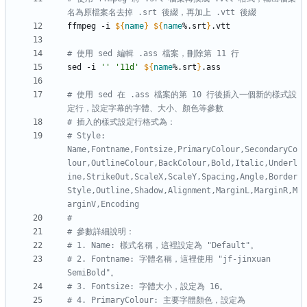
名為原檔案名去掉 .srt 後綴，再加上 .vtt 後綴
ffmpeg -i 
${
name
}
${
name
%.srt
}
# 使用 sed 編輯 .ass 檔案，刪除第 11 行
sed -i 
''
'11d'
${
name
%.srt
}
# 使用 sed 在 .ass 檔案的第 10 行後插入一個新的樣式設
定行，設定字幕的字體、大小、顏色等參數
# 插入的樣式設定行格式為：
# Style: 
Name,Fontname,Fontsize,PrimaryColour,SecondaryCo
lour,OutlineColour,BackColour,Bold,Italic,Underl
ine,StrikeOut,ScaleX,ScaleY,Spacing,Angle,Border
Style,Outline,Shadow,Alignment,MarginL,MarginR,M
arginV,Encoding
#
# 參數詳細說明：
# 1. Name: 樣式名稱，這裡設定為 "Default"。
# 2. Fontname: 字體名稱，這裡使用 "jf-jinxuan 
SemiBold"。
# 3. Fontsize: 字體大小，設定為 16。
# 4. PrimaryColour: 主要字體顏色，設定為 