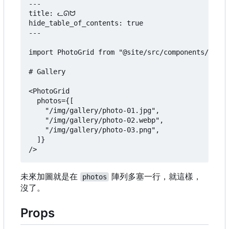
---

title: ᓚᘏᗢ

hide_table_of_contents: true

---

import PhotoGrid from "@site/src/components/Photo
# Gallery

<PhotoGrid

  photos={[

    "/img/gallery/photo-01.jpg",

    "/img/gallery/photo-02.webp",

    "/img/gallery/photo-03.png",

  ]}

未來加圖就是在
陣列多塞一行，就這樣，
photos
沒了。
Props