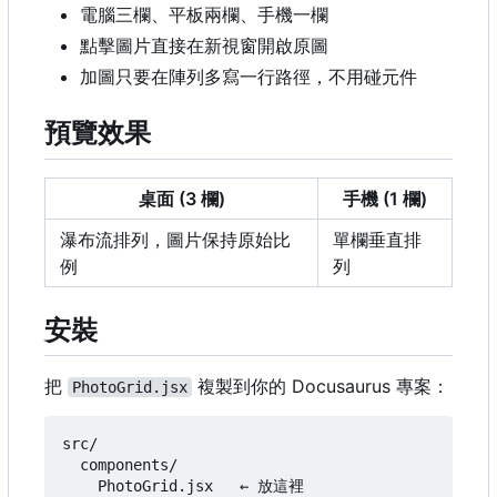
電腦三欄、平板兩欄、手機一欄
點擊圖片直接在新視窗開啟原圖
加圖只要在陣列多寫一行路徑，不用碰元件
預覽效果
桌面 (3 欄)
手機 (1 欄)
瀑布流排列，圖片保持原始比
單欄垂直排
例
列
安裝
把
複製到你的 Docusaurus 專案：
PhotoGrid.jsx
src/

  components/
