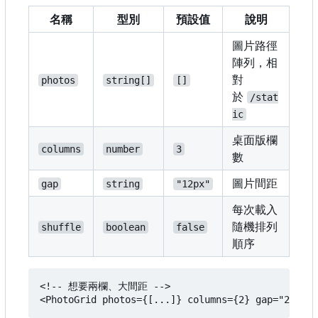
名稱
型別
預設值
說明
圖片路徑
陣列，相
對
photos
string[]
[]
於
/stat
ic
桌面版欄
columns
number
3
數
圖片間距
gap
string
"12px"
每次載入
隨機排列
shuffle
boolean
false
順序
<!-- 想要兩欄、大間距 -->
