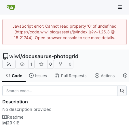
JavaScript error: Cannot read property '0' of undefined
(https://code.wiwi.blog/assets/js/index.js?v=1.25.3 @
15:21744). Open browser console to see more details.
wiwi
/
docusaurus-photogrid
1
0
0
Code
Issues
Pull Requests
Actions
Description
No description provided
Readme
29
KiB