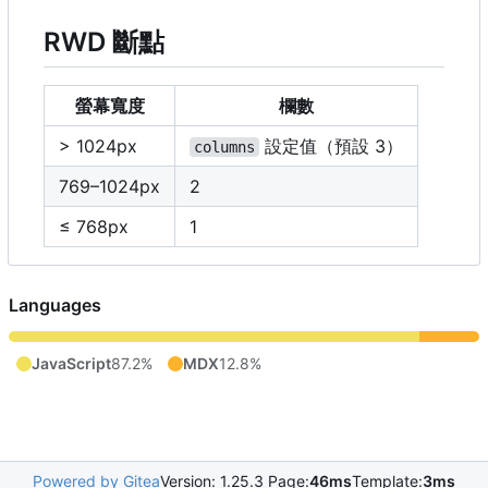
RWD 斷點
螢幕寬度
欄數
> 1024px
設定值（預設 3
）
columns
769
–
1024px
2
≤ 768px
1
Languages
JavaScript
87.2%
MDX
12.8%
Powered by Gitea
Version: 1.25.3 Page:
46ms
Template:
3ms