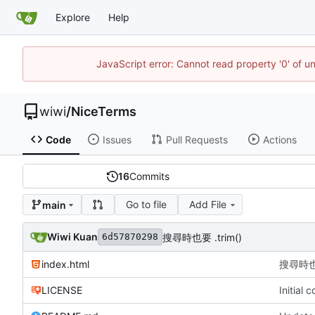
Explore
Help
JavaScript error: Cannot read property '0' of u
wiwi
/
NiceTerms
Code
Issues
Pull Requests
Actions
16
Commits
Go to file
Add File
main
Wiwi Kuan
搜尋時也要 .trim()
6d57870298
index.html
搜尋時也要
LICENSE
Initial 