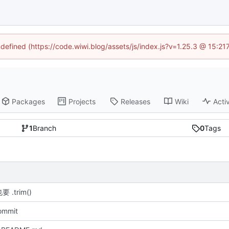
ndefined (https://code.wiwi.blog/assets/js/index.js?v=1.25.3 @ 15:2
Packages
Projects
Releases
Wiki
Activ
1
Branch
0
Tags
 .trim()
commit