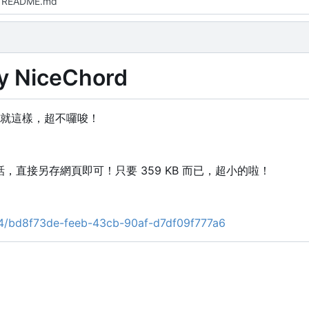
 README.md
iceChord
就這樣，超不囉唆！
，直接另存網頁即可！只要 359 KB 而已，超小的啦！
714/bd8f73de-feeb-43cb-90af-d7df09f777a6