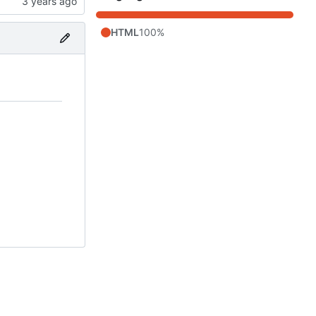
HTML
100%