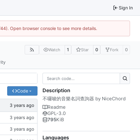
Sign In
1744). Open browser console to see more details.
1
0
0
Watch
Star
Fork
ity
Description
Code
不囉唆的音樂名詞查詢器 by NiceChord
Readme
GPL-3.0
795
KiB
Languages