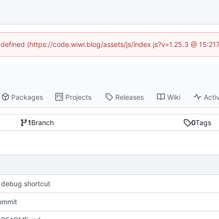
ndefined (https://code.wiwi.blog/assets/js/index.js?v=1.25.3 @ 15:2
Packages
Projects
Releases
Wiki
Activ
1
Branch
0
Tags
debug shortcut
commit