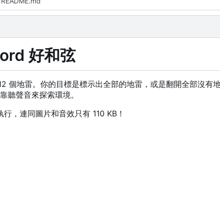
 README.md
Chord 好和弦
 12 個地雷。你的目標是標示出全部的地雷，或是翻開全部沒有
靠聽聲音來探索環境。
執行，連同圖片和音效只有 110 KB
！