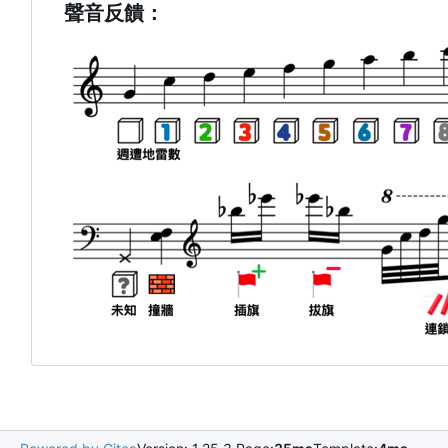
聲音反饋：