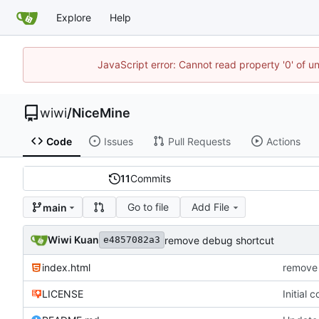
Explore
Help
JavaScript error: Cannot read property '0' of u
wiwi
/
NiceMine
Code
Issues
Pull Requests
Actions
11
Commits
Go to file
Add File
main
Wiwi Kuan
remove debug shortcut
e4857082a3
index.html
remove 
LICENSE
Initial 