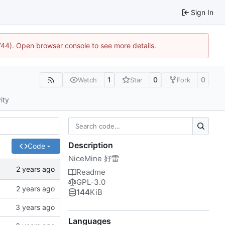
Sign In
1744). Open browser console to see more details.
1
0
0
Watch
Star
Fork
ity
Description
Code
NiceMine 好雷
Readme
GPL-3.0
144
KiB
Languages