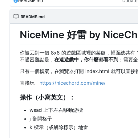
README.md
Update
README.md
NiceMine 好雷 by Nice
你被丟到一個 8x8 的遊戲區域裡的某處，裡面總共有
不過困難點是，
在這遊戲中，你什麼都看不到
；需要全
只有一個檔案，在瀏覽器打開 index.html 就可以直接
直接玩：
https://nicechord.com/mine/
操作（小寫英文）：
wsad 上下左右移動游標
j 翻開格子
k 標示（或解除標示）地雷