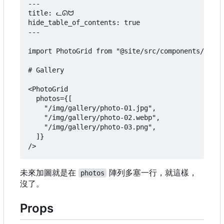
---

title: ᓚᘏᗢ

hide_table_of_contents: true

---

import PhotoGrid from "@site/src/components/Photo
# Gallery

<PhotoGrid

  photos={[

    "/img/gallery/photo-01.jpg",

    "/img/gallery/photo-02.webp",

    "/img/gallery/photo-03.png",

  ]}

未來加圖就是在
陣列多塞一行，就這樣，
photos
沒了。
Props