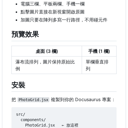
電腦三欄、平板兩欄、手機一欄
點擊圖片直接在新視窗開啟原圖
加圖只要在陣列多寫一行路徑，不用碰元件
預覽效果
桌面 (3 欄)
手機 (1 欄)
瀑布流排列，圖片保持原始比
單欄垂直排
例
列
安裝
把
複製到你的 Docusaurus 專案：
PhotoGrid.jsx
src/

  components/
