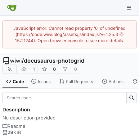
JavaScript error: Cannot read property '0' of undefined
(https://code.wiwi.blog/assets/js/index.js?v=1.25.3 @
15:21744). Open browser console to see more details.
wiwi
/
docusaurus-photogrid
1
0
0
Code
Issues
Pull Requests
Actions
Description
No description provided
Readme
29
KiB