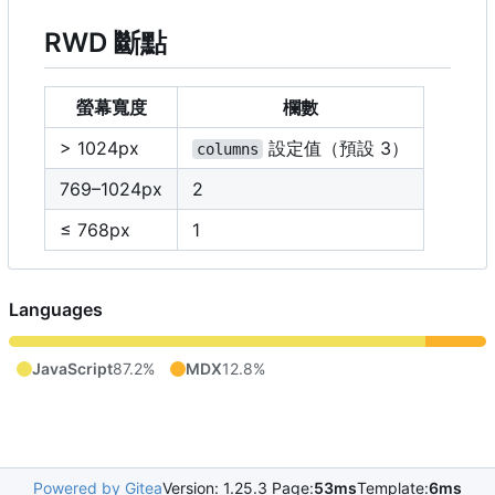
RWD 斷點
螢幕寬度
欄數
> 1024px
設定值（預設 3
）
columns
769
–
1024px
2
≤ 768px
1
Languages
JavaScript
87.2%
MDX
12.8%
Powered by Gitea
Version: 1.25.3 Page:
53ms
Template:
6ms