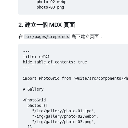
      photo-02.webp

2. 建立一個 MDX 頁面
在
底下建立頁面：
src/pages/crepe.mdx
---

title: ᓚᘏᗢ

hide_table_of_contents: true

---

import PhotoGrid from "@site/src/components/Ph
# Gallery

<PhotoGrid

  photos={[

    "/img/gallery/photo-01.jpg",

    "/img/gallery/photo-02.webp",

    "/img/gallery/photo-03.png",

  ]}
