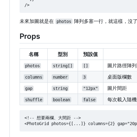
未來加圖就是在
陣列多塞一行，就這樣，沒
photos
Props
名稱
型別
預設值
圖片路徑陣
photos
string[]
[]
桌面版欄數
columns
number
3
圖片間距
gap
string
"12px"
每次載入隨機
shuffle
boolean
false
<!-- 想要兩欄、大間距 -->
