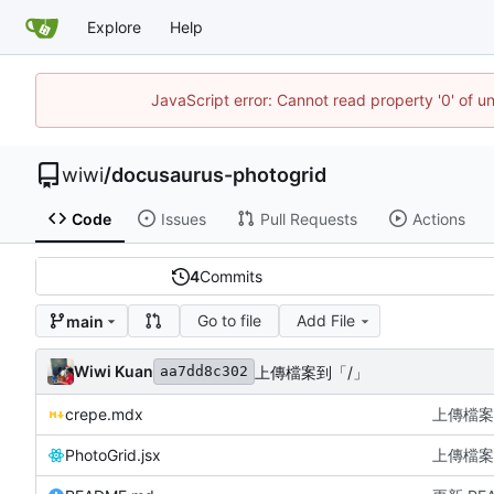
Explore
Help
JavaScript error: Cannot read property '0' of u
wiwi
/
docusaurus-photogrid
Code
Issues
Pull Requests
Actions
4
Commits
Go to file
Add File
main
Wiwi Kuan
上傳檔案到「/」
aa7dd8c302
crepe.mdx
上傳檔案
PhotoGrid.jsx
上傳檔案