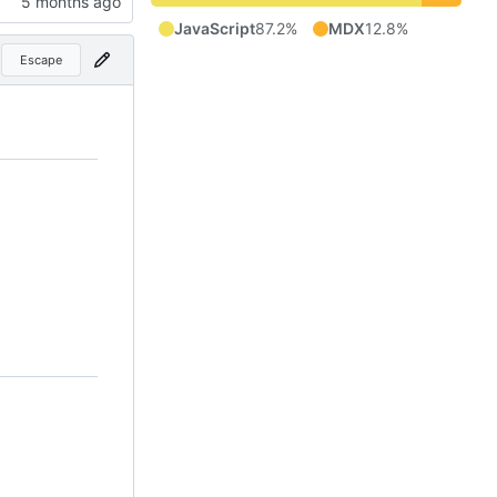
JavaScript
87.2%
MDX
12.8%
Escape