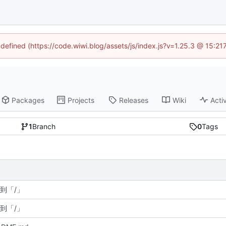
ndefined (https://code.wiwi.blog/assets/js/index.js?v=1.25.3 @ 15:2
Packages
Projects
Releases
Wiki
Activ
1
Branch
0
Tags
到「/」
到「/」