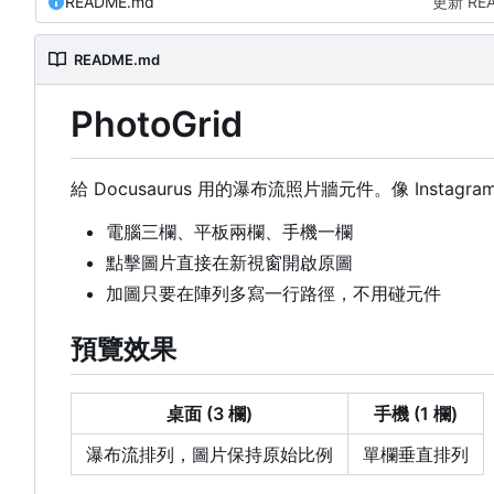
README.md
更新 RE
README.md
PhotoGrid
給 Docusaurus 用的瀑布流照片牆元件。像 Instagram 
電腦三欄、平板兩欄、手機一欄
點擊圖片直接在新視窗開啟原圖
加圖只要在陣列多寫一行路徑，不用碰元件
預覽效果
桌面 (3 欄)
手機 (1 欄)
瀑布流排列，圖片保持原始比例
單欄垂直排列