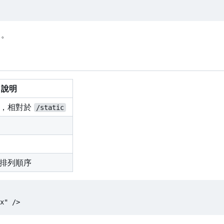
了。
說明
列，相對於
/static
排列順序