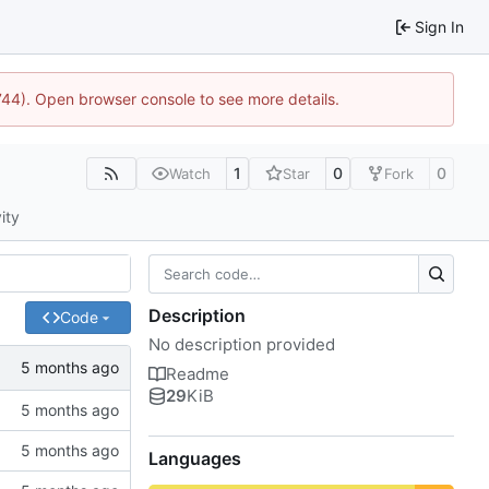
Sign In
1744). Open browser console to see more details.
1
0
0
Watch
Star
Fork
ity
Description
Code
No description provided
Readme
29
KiB
Languages