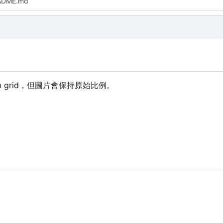
ADME.md
grid
，
但圖片會保持原始比例。