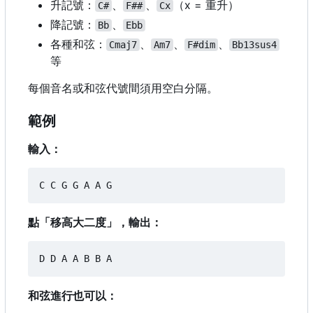
升記號：
、
、
（
x = 重升）
C#
F##
Cx
降記號：
、
Bb
Ebb
各種和弦：
、
、
、
Cmaj7
Am7
F#dim
Bb13sus4
等
每個音名或和弦代號間須用空白分隔。
範例
輸入：
點「移高大二度」，輸出：
和弦進行也可以：