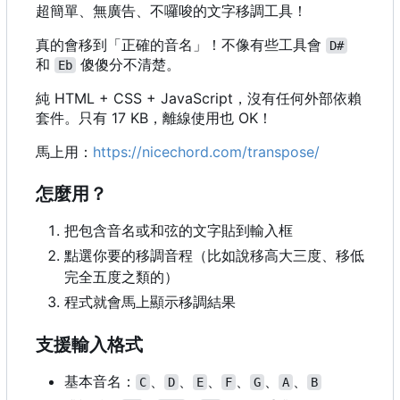
超簡單、無廣告、不囉唆的文字移調工具！
真的會移到「正確的音名」！不像有些工具會
D#
和
傻傻分不清楚。
Eb
純 HTML + CSS + JavaScript
，
沒有任何外部依賴
套件。只有 17 KB
，
離線使用也 OK
！
馬上用：
https://nicechord.com/transpose/
怎麼用？
把包含音名或和弦的文字貼到輸入框
點選你要的移調音程（比如說移高大三度、移低
完全五度之類的）
程式就會馬上顯示移調結果
支援輸入格式
基本音名：
、
、
、
、
、
、
C
D
E
F
G
A
B