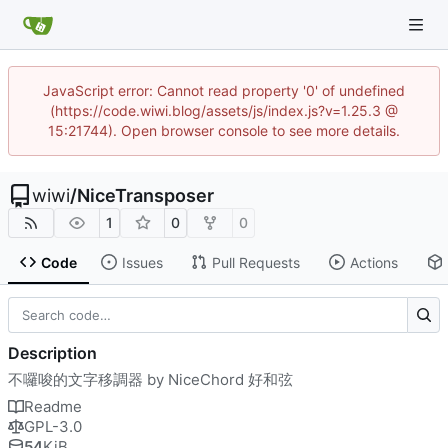
JavaScript error: Cannot read property '0' of undefined
(https://code.wiwi.blog/assets/js/index.js?v=1.25.3 @
15:21744). Open browser console to see more details.
wiwi
/
NiceTransposer
1
0
0
Code
Issues
Pull Requests
Actions
Description
不囉唆的文字移調器 by NiceChord 好和弦
Readme
GPL-3.0
54
KiB