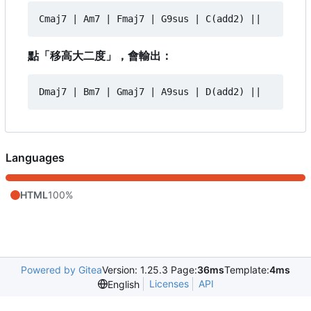
點「移高大二度」，會輸出：
Languages
HTML
100%
Powered by Gitea
Version: 1.25.3 Page:
36ms
Template:
4ms
Licenses
API
English