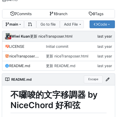
7
Commits
1
Branch
0
Tags
Go to file
Add File
Code
main
Wiwi Kuan
更新 niceTransposer.html
LICENSE
Initial commit
niceTransposer.html
更新 niceTransposer.html
README.md
更新 README.md
README.md
Escape
不囉唆的文字移調器 by
NiceChord 好和弦