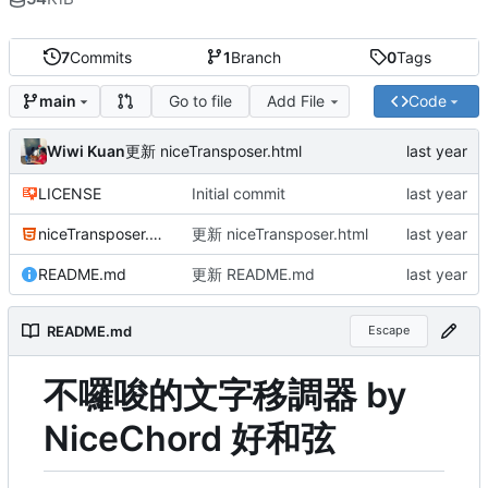
7
Commits
1
Branch
0
Tags
Go to file
Add File
Code
main
Wiwi Kuan
更新 niceTransposer.html
LICENSE
Initial commit
niceTransposer.html
更新 niceTransposer.html
README.md
更新 README.md
README.md
Escape
不囉唆的文字移調器 by
NiceChord 好和弦