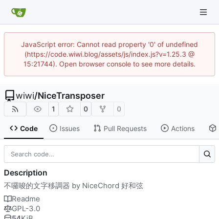
JavaScript error: Cannot read property '0' of undefined
(https://code.wiwi.blog/assets/js/index.js?v=1.25.3 @
15:21744). Open browser console to see more details.
wiwi
/
NiceTransposer
1
0
0
Code
Issues
Pull Requests
Actions
Description
不囉唆的文字移調器 by NiceChord 好和弦
Readme
GPL-3.0
54
KiB