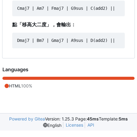
點「移高大二度」，會輸出：
Languages
HTML
100%
Powered by Gitea
Version: 1.25.3 Page:
45ms
Template:
5ms
Licenses
API
English