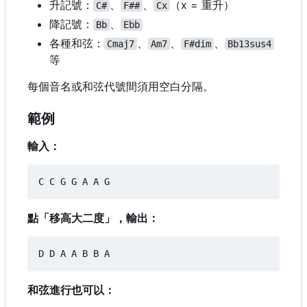
升記號：
、
、
（
x = 重升）
C#
F##
Cx
降記號：
、
Bb
Ebb
各種和弦：
、
、
、
Cmaj7
Am7
F#dim
Bb13sus4
等
每個音名或和弦代號間須用空白分隔。
範例
輸入：
點「移高大二度」，輸出：
和弦進行也可以：