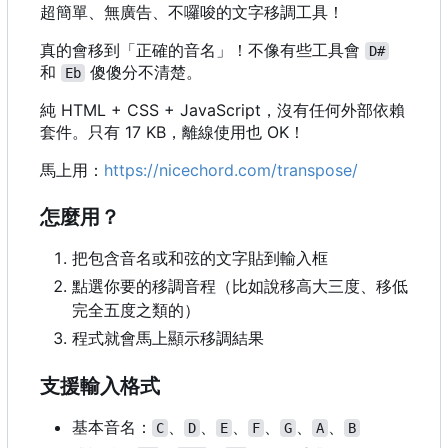
超簡單、無廣告、不囉唆的文字移調工具！
真的會移到「正確的音名」！不像有些工具會
D#
和
傻傻分不清楚。
Eb
純 HTML + CSS + JavaScript
，
沒有任何外部依賴
套件。只有 17 KB
，
離線使用也 OK
！
馬上用：
https://nicechord.com/transpose/
怎麼用？
把包含音名或和弦的文字貼到輸入框
點選你要的移調音程（比如說移高大三度、移低
完全五度之類的）
程式就會馬上顯示移調結果
支援輸入格式
基本音名：
、
、
、
、
、
、
C
D
E
F
G
A
B