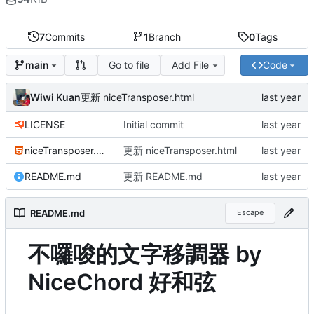
7
Commits
1
Branch
0
Tags
Go to file
Add File
Code
main
Wiwi Kuan
更新 niceTransposer.html
LICENSE
Initial commit
niceTransposer.html
更新 niceTransposer.html
README.md
更新 README.md
README.md
Escape
不囉唆的文字移調器 by
NiceChord 好和弦