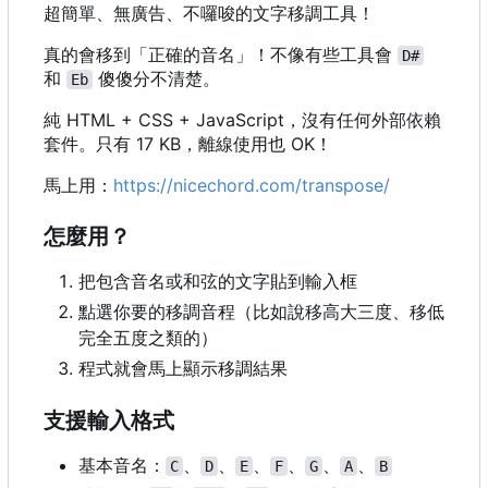
超簡單、無廣告、不囉唆的文字移調工具！
真的會移到「正確的音名」！不像有些工具會
D#
和
傻傻分不清楚。
Eb
純 HTML + CSS + JavaScript
，
沒有任何外部依賴
套件。只有 17 KB
，
離線使用也 OK
！
馬上用：
https://nicechord.com/transpose/
怎麼用？
把包含音名或和弦的文字貼到輸入框
點選你要的移調音程（比如說移高大三度、移低
完全五度之類的）
程式就會馬上顯示移調結果
支援輸入格式
基本音名：
、
、
、
、
、
、
C
D
E
F
G
A
B