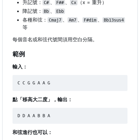
升記號：
、
、
（
x = 重升）
C#
F##
Cx
降記號：
、
Bb
Ebb
各種和弦：
、
、
、
Cmaj7
Am7
F#dim
Bb13sus4
等
每個音名或和弦代號間須用空白分隔。
範例
輸入：
點「移高大二度」，輸出：
和弦進行也可以：