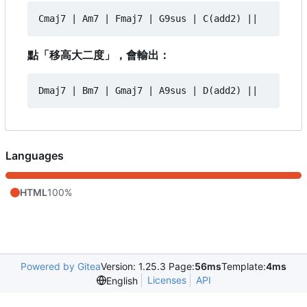
點「移高大二度」，會輸出：
Languages
HTML
100%
Powered by Gitea
Version: 1.25.3 Page:
56ms
Template:
4ms
Licenses
API
English