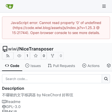
JavaScript error: Cannot read property '0' of undefined
(https://code.wiwi.blog/assets/js/index.js?v=1.25.3 @
15:21744). Open browser console to see more details.
wiwi
/
NiceTransposer
1
0
0
Code
Issues
Pull Requests
Actions
Description
不囉唆的文字移調器 by NiceChord 好和弦
Readme
GPL-3.0
54
KiB